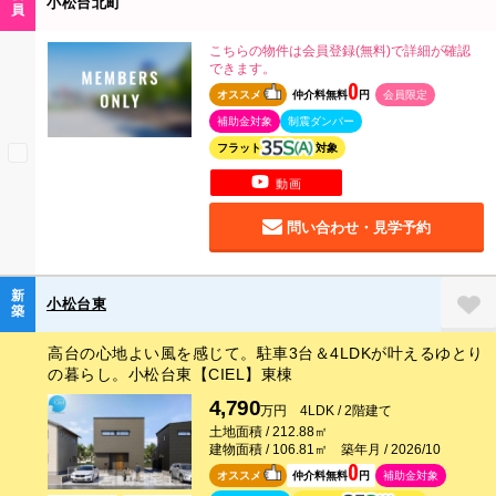
小松台北町
員
こちらの物件は会員登録(無料)で詳細が確認
できます。
0
オススメ
仲介料無料
円
会員限定
補助金対象
制震ダンパー
フラット
対象
動画
問い合わせ・見学予約
新
小松台東
築
高台の心地よい風を感じて。駐車3台＆4LDKが叶えるゆとり
の暮らし。小松台東【CIEL】東棟
4,790
万円 4LDK / 2階建て
土地面積 / 212.88㎡
建物面積 / 106.81㎡ 築年月 / 2026/10
0
オススメ
仲介料無料
円
補助金対象