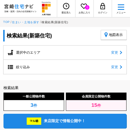
0
宮崎・延岡・日向の住宅情報サイト
最近見た
お気に入り
ログイン
メニュー
TOP
住まい・土地を探す
検索結果(新築住宅)
検索結果(新築住宅)
地図表示
選択中のエリア
変更
絞り込み
変更
検索結果
一般公開物件数
会員限定公開物件数
3
15
件
件
来店限定で情報公開中！
マル秘