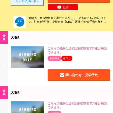
117,370
月々
円～
動画
太陽光・蓄電池搭載で家計にやさしく、災害時にも心強い住ま
い。駐車3台可能。小松台東【CIEL】西棟 ◇仲介手数料無料！
◆全室照明付き！◇リビングエアコン付き！◆ZEH基準住宅◇
制震ダンパー搭載◆カーテンレール付き◇タッチレス水栓・深
型食洗機付キッチン！◆キーレス玄関
会
大塚町
員
こちらの物件は会員登録(無料)で詳細が確認
できます。
会員限定
値下り
問い合わせ・見学予約
会
大塚町
員
こちらの物件は会員登録(無料)で詳細が確認
できます。