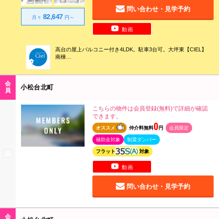
問い合わせ・見学予約
82,647
月々
円～
動画
高台の屋上バルコニー付き4LDK。駐車3台可。大坪東【CIEL】
南棟
◇仲介手数料無料！◆全室照明付き！◇リビングエアコン付
き！◆ZEH基準住宅◇制震ダンパー搭載◆カーテンレール付き
◇タッチレス水栓・深型食洗機付キッチン！◆キーレス玄関
会
小松台北町
員
こちらの物件は会員登録(無料)で詳細が確認
できます。
0
オススメ
仲介料無料
円
会員限定
補助金対象
制震ダンパー
フラット
対象
動画
問い合わせ・見学予約
会