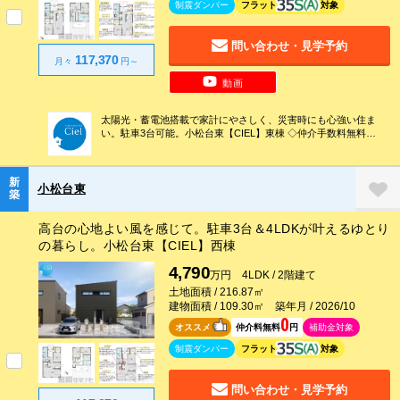
制震ダンパー
フラット
対象
問い合わせ・見学予約
117,370
月々
円～
動画
太陽光・蓄電池搭載で家計にやさしく、災害時にも心強い住ま
い。駐車3台可能。小松台東【CIEL】東棟 ◇仲介手数料無料！
◆全室照明付き！◇リビングエアコン付き！◆ZEH基準住宅◇
制震ダンパー搭載◆カーテンレール付き◇タッチレス水栓・深
型食洗機付キッチン！◆キーレス玄関
新
小松台東
築
高台の心地よい風を感じて。駐車3台＆4LDKが叶えるゆとり
の暮らし。小松台東【CIEL】西棟
4,790
万円 4LDK / 2階建て
土地面積 / 216.87㎡
建物面積 / 109.30㎡ 築年月 / 2026/10
0
オススメ
仲介料無料
円
補助金対象
制震ダンパー
フラット
対象
問い合わせ・見学予約