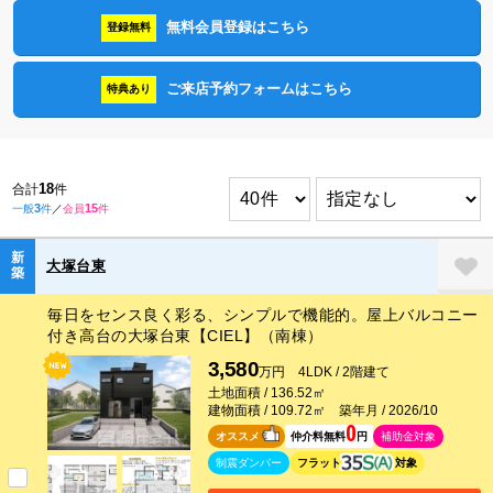
無料会員登録はこちら
登録無料
ご来店予約フォームはこちら
特典あり
18
合計
件
3
15
一般
件
／
会員
件
新
大塚台東
築
毎日をセンス良く彩る、シンプルで機能的。屋上バルコニー
付き高台の大塚台東【CIEL】（南棟）
3,580
万円 4LDK / 2階建て
土地面積 / 136.52㎡
建物面積 / 109.72㎡ 築年月 / 2026/10
0
オススメ
仲介料無料
円
補助金対象
制震ダンパー
フラット
対象