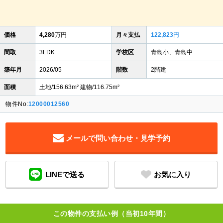
価格
4,280
万円
月々支払
122,823
円
間取
3LDK
学校区
青島小、青島中
築年月
2026/05
階数
2階建
面積
土地/156.63m² 建物/116.75m²
物件No:
12000012560
メールで問い合わせ・見学予約
LINEで送る
お気に入り
この物件の支払い例（当初10年間）