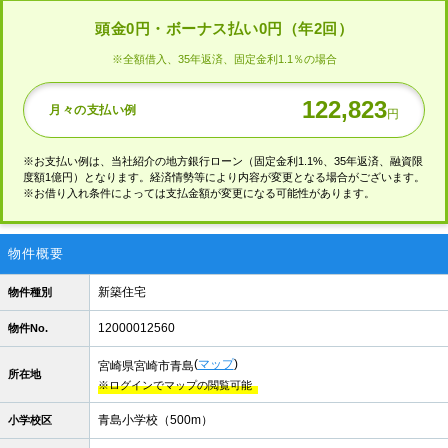
頭金0円・ボーナス払い0円（年2回）
※全額借入、35年返済、固定金利1.1％の場合
122,823
月々の支払い例
円
※お支払い例は、当社紹介の地方銀行ローン
（固定金利1.1%、35年返済、融資限
度額1億円）となります。
経済情勢等により内容が変更となる場合がございます。
※お借り入れ条件によっては
支払金額が変更になる可能性があります。
物件概要
新築住宅
物件種別
12000012560
物件No.
(
マップ
)
宮崎県宮崎市青島
所在地
※ログインでマップの閲覧可能
青島小学校（500m）
小学校区