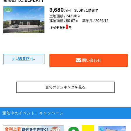
富美山【CIELFLAT】
3,680
万円 3LDK / 1階建て
土地面積 / 243.38㎡
建物面積 / 90.67㎡ 築年月 / 2026/12
0
仲介料無料
円
85,517
月々
円～
問い合わせ
全てのランキングを見る
開催中のイベント・キャンペーン