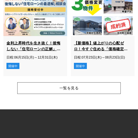
金利上昇時代を生き抜く！後悔
【新価格】値上がりの心配ゼ
しない「住宅ローンの正解」相
ロ！今すぐ住める「価格確定」
談会
の完成物件
日程:06月15日(月)～12月31日(木)
日程:07月23日(木)～08月23日(日)
開催中
開催中
一覧を見る