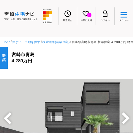
0
宮崎・延岡・日向の住宅情報サイト
最近見た
お気に入り
ログイン
メニュー
TOP
住まい・土地を探す
検索結果(新築住宅)
宮崎県宮崎市青島 新築住宅 4,280万円 物件No
宮崎市青島
新
築
4,280万円