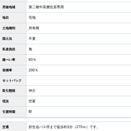
第二種中高層住居専用
用途地域
宅地
地目
所有権
土地権利
不要
国土法
無
私道負担
60％
建ぺい率
200％
容積率
セットバック
仲介
取引態様
空家
現況
即
引渡時期
折生迫バス停まで徒歩約3分（270ｍ）です。
交通