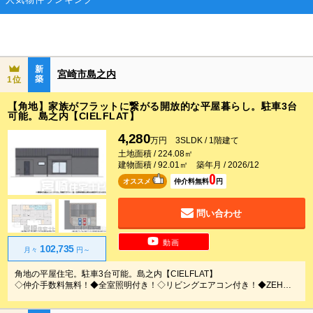
新
宮崎市島之内
築
1位
【角地】家族がフラットに繋がる開放的な平屋暮らし。駐車3台
可能。島之内【CIELFLAT】
4,280
万円 3SLDK / 1階建て
土地面積 / 224.08㎡
建物面積 / 92.01㎡ 築年月 / 2026/12
0
オススメ
仲介料無料
円
問い合わせ
動画
102,735
月々
円～
角地の平屋住宅。駐車3台可能。島之内【CIELFLAT】
◇仲介手数料無料！◆全室照明付き！◇リビングエアコン付き！◆ZEH基
準住宅◇制震ダンパー搭載◆カーテンレール付き◇タッチレス水栓・深型
食洗機付キッチン！◆キーレス玄関