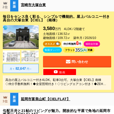
新
宮崎市大塚台東
築
2位
毎日をセンス良く彩る、シンプルで機能的。屋上バルコニー付き
高台の大塚台東【CIEL】（南棟）
3,580
万円 4LDK / 2階建て
土地面積 / 136.52㎡
建物面積 / 109.72㎡ 築年月 / 2026/10
0
オススメ
仲介料無料
円
補助金対象
制震ダンパー
フラット
対象
問い合わせ
82,647
月々
円～
動画
高台の屋上バルコニー付き4LDK。駐車3台可。大塚台東【CIEL】南棟
◇仲介手数料無料！◆全室照明付き！◇リビングエアコン付き！◆ZEH基
準住宅◇制震ダンパー搭載◆カーテンレール付き◇タッチレス水栓・深型
食洗機付キッチン！◆キーレス玄関
新
延岡市富美山町【CIELFLAT】
築
3位
勾配天井と21帖のリビングが魅力。開放的な平屋で角地の延岡市