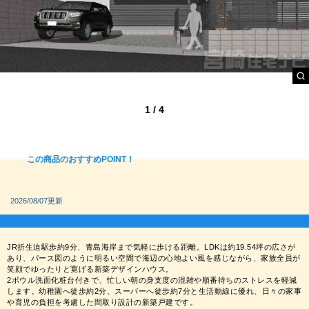
1
/
4
この商品のおすすめPOINT！
2026/08/07更新
JR折生迫駅歩約9分、青島海岸まで気軽に歩ける距離。LDKは約19.54坪の広さが
あり、パース図のように明るい空間で海辺の心地よい風を感じながら、家族全員が
笑顔でゆったりと寛げる新築デザインハウス。
2ボウル洗面化粧台付きで、忙しい朝の身支度の混雑や順番待ちのストレスを軽減
します。幼稚園へ徒歩約2分、スーパーへ徒歩約7分と生活動線に優れ、日々の家事
や育児の負担を考慮した間取り設計の新築戸建です。