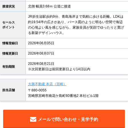
北側 幅員3.68ｍ 公道に接道
接道状況
JR折生迫駅歩約9分、青島海岸まで気軽に歩ける距離。LDKは
約19.54坪の広さがあり、パース図のように明るい空間で海辺
セールス
ポイント
の心地よい風を感じながら、家族全員が笑顔でゆったりと寛げ
る新築デザインハウス。
2026年06月05日
情報登録日
2026年08月07日
情報更新日
2026年08月21日
有効期限
※次回更新日は前回更新日より14日以内
大興不動産 本店（宮崎）
担当店舗
〒880-0055
宮崎県宮崎市南花ケ島町60番地2 本社ビル1階
メールで問い合わせ・見学予約