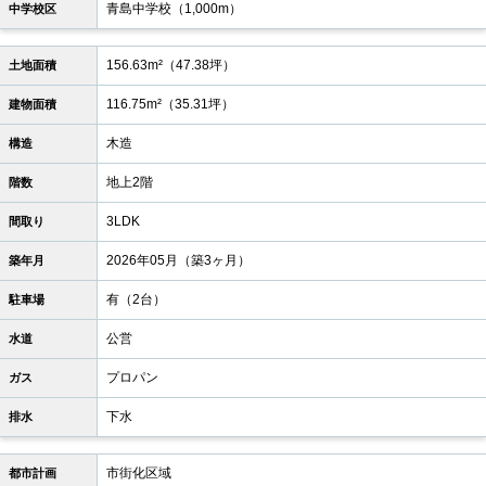
青島中学校（1,000m）
中学校区
156.63m²（47.38坪）
土地面積
116.75m²（35.31坪）
建物面積
木造
構造
地上2階
階数
3LDK
間取り
2026年05月（築3ヶ月）
築年月
有（2台）
駐車場
公営
水道
プロパン
ガス
下水
排水
市街化区域
都市計画